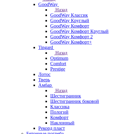
GoodWay
Назад
GoodWay Классик
GoodWay Круглый
GoodWay Комфорт
GoodWay Комфорт Круглый
GoodWay Комфорт 2
GoodWay Комфорт+
Tingard
Назад
Optimum
Comfort
Prestige
Лотос
Тверь
Амбар
Назад
Шестигранник
Шестигранник боковой
Классика
Пологий
Комфорт
Наклонный
Рекорд пласт
Бетонные погреба