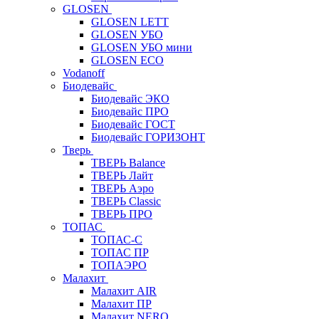
GLOSEN
GLOSEN LETT
GLOSEN УБО
GLOSEN УБО мини
GLOSEN ECO
Vodanoff
Биодевайс
Биодевайс ЭКО
Биодевайс ПРО
Биодевайс ГОСТ
Биодевайс ГОРИЗОНТ
Тверь
ТВЕРЬ Balance
ТВЕРЬ Лайт
ТВЕРЬ Аэро
ТВЕРЬ Classic
ТВЕРЬ ПРО
ТОПАС
ТОПАС-С
ТОПАС ПР
ТОПАЭРО
Малахит
Малахит AIR
Малахит ПР
Малахит NERO