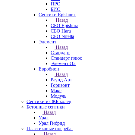
ПРО
БИО
Септики Epishura
Назад
СБО Epishura
СБО Hara
СБО Nitella
Элемент
Назад
Стандарт
Стандарт плюс
Элемент О2
Евробион
Назад
Раунд Арт
Горизонт
Макс
Модуль
Септики из ЖБ колец
Бетонные септики
Назад
Урал
Урал Гибрид
Пластиковые погреба
Назад