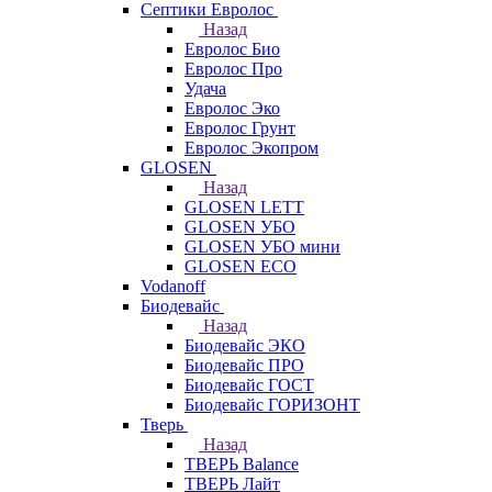
Септики Евролос
Назад
Евролос Био
Евролос Про
Удача
Евролос Эко
Евролос Грунт
Евролос Экопром
GLOSEN
Назад
GLOSEN LETT
GLOSEN УБО
GLOSEN УБО мини
GLOSEN ECO
Vodanoff
Биодевайс
Назад
Биодевайс ЭКО
Биодевайс ПРО
Биодевайс ГОСТ
Биодевайс ГОРИЗОНТ
Тверь
Назад
ТВЕРЬ Balance
ТВЕРЬ Лайт