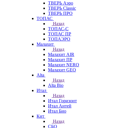
ТВЕРЬ Аэро
ТВЕРЬ Classic
ТВЕРЬ ПРО
ТОПАС
Назад
ТОПАС-С
ТОПАС ПР
ТОПАЭРО
Малахит
Назад
Малахит AIR
Малахит ПР
Малахит NERO
Малахит GEO
Alta
Назад
Alta Bio
Итал
Назад
Итал Горизонт
Итал Антей
Итал Био
Кит
Назад
СБО