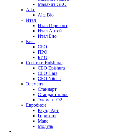
Малахит GEO
Alta
Alta Bio
Итал
Итал Горизонт
Итал Антей
Итал Био
Кит
СБО
ПРО
БИО
Септики Epishura
СБО Epishura
СБО Hara
СБО Nitella
Элемент
Стандарт
Стандарт плюс
Элемент О2
Евробион
Раунд Арт
Горизонт
Макс
Модуль