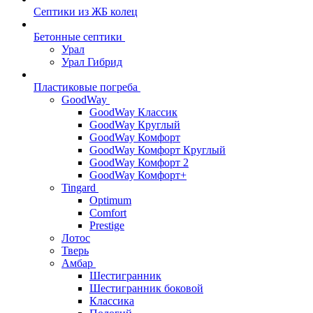
Септики из ЖБ колец
Бетонные септики
Урал
Урал Гибрид
Пластиковые погреба
GoodWay
GoodWay Классик
GoodWay Круглый
GoodWay Комфорт
GoodWay Комфорт Круглый
GoodWay Комфорт 2
GoodWay Комфорт+
Tingard
Optimum
Comfort
Prestige
Лотос
Тверь
Амбар
Шестигранник
Шестигранник боковой
Классика