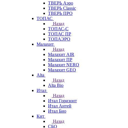
ТВЕРЬ Аэро
ТВЕРЬ Classic
ТВЕРЬ ПРО
ТОПАС
Назад
ТОПАС-С
ТОПАС ПР
ТОПАЭРО
Малахит
Назад
Малахит AIR
Малахит ПР
Малахит NERO
Малахит GEO
Alta
Назад
Alta Bio
Итал
Назад
Итал Горизонт
Итал Антей
Итал Био
Кит
Назад
СБО