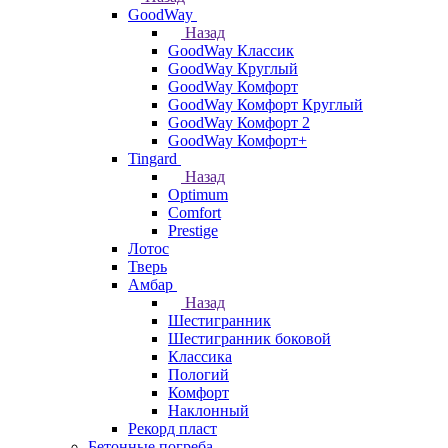
GoodWay
Назад
GoodWay Классик
GoodWay Круглый
GoodWay Комфорт
GoodWay Комфорт Круглый
GoodWay Комфорт 2
GoodWay Комфорт+
Tingard
Назад
Optimum
Comfort
Prestige
Лотос
Тверь
Амбар
Назад
Шестигранник
Шестигранник боковой
Классика
Пологий
Комфорт
Наклонный
Рекорд пласт
Бетонные погреба