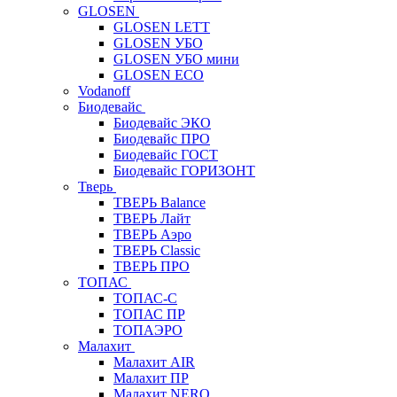
GLOSEN
GLOSEN LETT
GLOSEN УБО
GLOSEN УБО мини
GLOSEN ECO
Vodanoff
Биодевайс
Биодевайс ЭКО
Биодевайс ПРО
Биодевайс ГОСТ
Биодевайс ГОРИЗОНТ
Тверь
ТВЕРЬ Balance
ТВЕРЬ Лайт
ТВЕРЬ Аэро
ТВЕРЬ Classic
ТВЕРЬ ПРО
ТОПАС
ТОПАС-С
ТОПАС ПР
ТОПАЭРО
Малахит
Малахит AIR
Малахит ПР
Малахит NERO