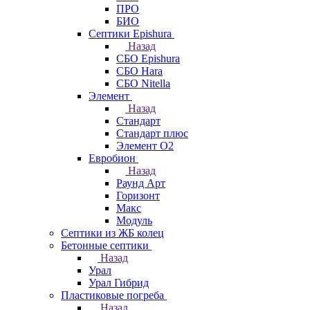
ПРО
БИО
Септики Epishura
Назад
СБО Epishura
СБО Hara
СБО Nitella
Элемент
Назад
Стандарт
Стандарт плюс
Элемент О2
Евробион
Назад
Раунд Арт
Горизонт
Макс
Модуль
Септики из ЖБ колец
Бетонные септики
Назад
Урал
Урал Гибрид
Пластиковые погреба
Назад