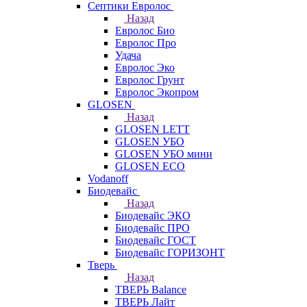
Септики Евролос
Назад
Евролос Био
Евролос Про
Удача
Евролос Эко
Евролос Грунт
Евролос Экопром
GLOSEN
Назад
GLOSEN LETT
GLOSEN УБО
GLOSEN УБО мини
GLOSEN ECO
Vodanoff
Биодевайс
Назад
Биодевайс ЭКО
Биодевайс ПРО
Биодевайс ГОСТ
Биодевайс ГОРИЗОНТ
Тверь
Назад
ТВЕРЬ Balance
ТВЕРЬ Лайт