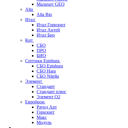
Малахит GEO
Alta
Alta Bio
Итал
Итал Горизонт
Итал Антей
Итал Био
Кит
СБО
ПРО
БИО
Септики Epishura
СБО Epishura
СБО Hara
СБО Nitella
Элемент
Стандарт
Стандарт плюс
Элемент О2
Евробион
Раунд Арт
Горизонт
Макс
Модуль