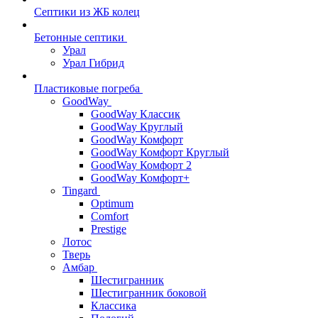
Септики из ЖБ колец
Бетонные септики
Урал
Урал Гибрид
Пластиковые погреба
GoodWay
GoodWay Классик
GoodWay Круглый
GoodWay Комфорт
GoodWay Комфорт Круглый
GoodWay Комфорт 2
GoodWay Комфорт+
Tingard
Optimum
Comfort
Prestige
Лотос
Тверь
Амбар
Шестигранник
Шестигранник боковой
Классика