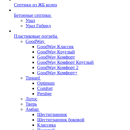
Септики из ЖБ колец
Бетонные септики
Урал
Урал Гибрид
Пластиковые погреба
GoodWay
GoodWay Классик
GoodWay Круглый
GoodWay Комфорт
GoodWay Комфорт Круглый
GoodWay Комфорт 2
GoodWay Комфорт+
Tingard
Optimum
Comfort
Prestige
Лотос
Тверь
Амбар
Шестигранник
Шестигранник боковой
Классика