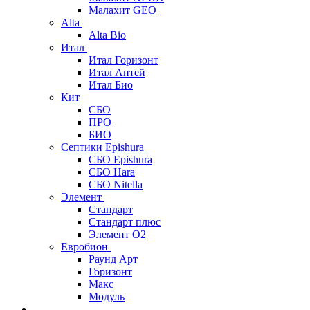
Малахит GEO
Alta
Alta Bio
Итал
Итал Горизонт
Итал Антей
Итал Био
Кит
СБО
ПРО
БИО
Септики Epishura
СБО Epishura
СБО Hara
СБО Nitella
Элемент
Стандарт
Стандарт плюс
Элемент О2
Евробион
Раунд Арт
Горизонт
Макс
Модуль