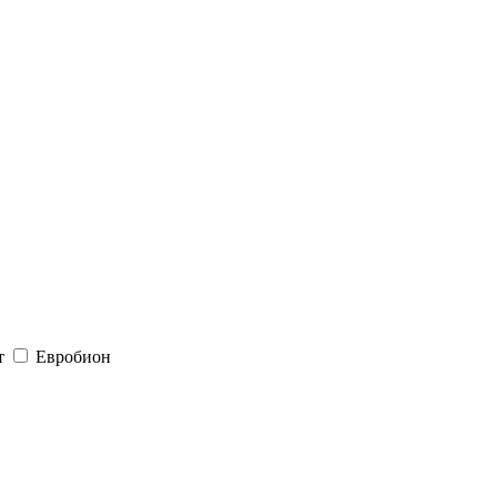
т
Евробион