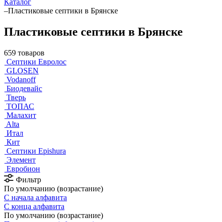
Каталог
–
Пластиковые септики в Брянске
Пластиковые септики в Брянске
659 товаров
Септики Евролос
GLOSEN
Vodanoff
Биодевайс
Тверь
ТОПАС
Малахит
Alta
Итал
Кит
Септики Epishura
Элемент
Евробион
Фильтр
По умолчанию (возрастание)
С начала алфавита
С конца алфавита
По умолчанию (возрастание)