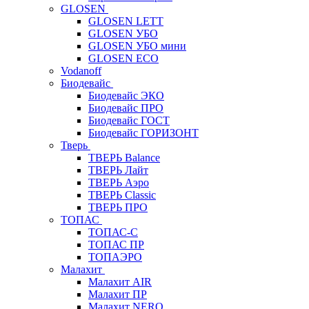
GLOSEN
GLOSEN LETT
GLOSEN УБО
GLOSEN УБО мини
GLOSEN ECO
Vodanoff
Биодевайс
Биодевайс ЭКО
Биодевайс ПРО
Биодевайс ГОСТ
Биодевайс ГОРИЗОНТ
Тверь
ТВЕРЬ Balance
ТВЕРЬ Лайт
ТВЕРЬ Аэро
ТВЕРЬ Classic
ТВЕРЬ ПРО
ТОПАС
ТОПАС-С
ТОПАС ПР
ТОПАЭРО
Малахит
Малахит AIR
Малахит ПР
Малахит NERO