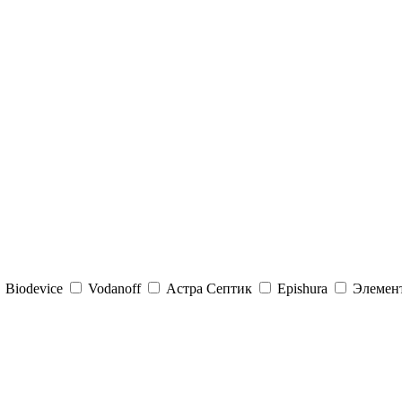
Biodevice
Vodanoff
Астра Септик
Epishura
Элемен