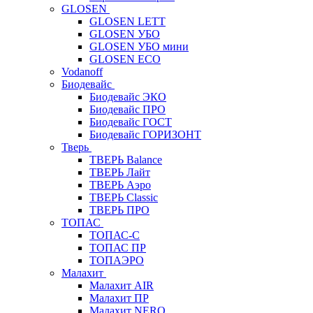
GLOSEN
GLOSEN LETT
GLOSEN УБО
GLOSEN УБО мини
GLOSEN ECO
Vodanoff
Биодевайс
Биодевайс ЭКО
Биодевайс ПРО
Биодевайс ГОСТ
Биодевайс ГОРИЗОНТ
Тверь
ТВЕРЬ Balance
ТВЕРЬ Лайт
ТВЕРЬ Аэро
ТВЕРЬ Classic
ТВЕРЬ ПРО
ТОПАС
ТОПАС-С
ТОПАС ПР
ТОПАЭРО
Малахит
Малахит AIR
Малахит ПР
Малахит NERO