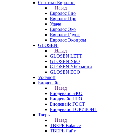
Септики Евролос
Назад
Евролос Био
Евролос Про
Удача
Евролос Эко
Евролос Грунт
Евролос Экопром
GLOSEN
Назад
GLOSEN LETT
GLOSEN УБО
GLOSEN УБО мини
GLOSEN ECO
Vodanoff
Биодевайс
Назад
Биодевайс ЭКО
Биодевайс ПРО
Биодевайс ГОСТ
Биодевайс ГОРИЗОНТ
Тверь
Назад
ТВЕРЬ Balance
ТВЕРЬ Лайт