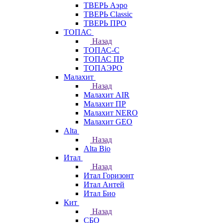
ТВЕРЬ Аэро
ТВЕРЬ Classic
ТВЕРЬ ПРО
ТОПАС
Назад
ТОПАС-С
ТОПАС ПР
ТОПАЭРО
Малахит
Назад
Малахит AIR
Малахит ПР
Малахит NERO
Малахит GEO
Alta
Назад
Alta Bio
Итал
Назад
Итал Горизонт
Итал Антей
Итал Био
Кит
Назад
СБО