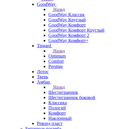
GoodWay
Назад
GoodWay Классик
GoodWay Круглый
GoodWay Комфорт
GoodWay Комфорт Круглый
GoodWay Комфорт 2
GoodWay Комфорт+
Tingard
Назад
Optimum
Comfort
Prestige
Лотос
Тверь
Амбар
Назад
Шестигранник
Шестигранник боковой
Классика
Пологий
Комфорт
Наклонный
Рекорд пласт
Бетонные погреба