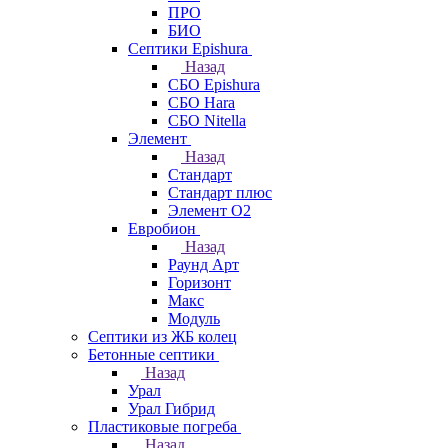
ПРО
БИО
Септики Epishura
Назад
СБО Epishura
СБО Hara
СБО Nitella
Элемент
Назад
Стандарт
Стандарт плюс
Элемент О2
Евробион
Назад
Раунд Арт
Горизонт
Макс
Модуль
Септики из ЖБ колец
Бетонные септики
Назад
Урал
Урал Гибрид
Пластиковые погреба
Назад