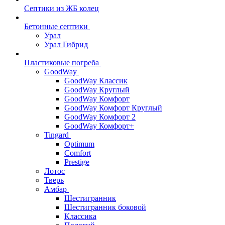
Септики из ЖБ колец
Бетонные септики
Урал
Урал Гибрид
Пластиковые погреба
GoodWay
GoodWay Классик
GoodWay Круглый
GoodWay Комфорт
GoodWay Комфорт Круглый
GoodWay Комфорт 2
GoodWay Комфорт+
Tingard
Optimum
Comfort
Prestige
Лотос
Тверь
Амбар
Шестигранник
Шестигранник боковой
Классика