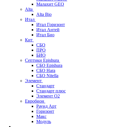
Малахит GEO
Alta
Alta Bio
Итал
Итал Горизонт
Итал Антей
Итал Био
Кит
СБО
ПРО
БИО
Септики Epishura
СБО Epishura
СБО Hara
СБО Nitella
Элемент
Стандарт
Стандарт плюс
Элемент О2
Евробион
Раунд Арт
Горизонт
Макс
Модуль