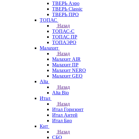
ТВЕРЬ Аэро
ТВЕРЬ Classic
ТВЕРЬ ПРО
ТОПАС
Назад
ТОПАС-С
ТОПАС ПР
ТОПАЭРО
Малахит
Назад
Малахит AIR
Малахит ПР
Малахит NERO
Малахит GEO
Alta
Назад
Alta Bio
Итал
Назад
Итал Горизонт
Итал Антей
Итал Био
Кит
Назад
СБО