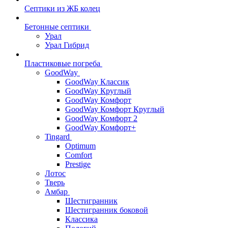
Септики из ЖБ колец
Бетонные септики
Урал
Урал Гибрид
Пластиковые погреба
GoodWay
GoodWay Классик
GoodWay Круглый
GoodWay Комфорт
GoodWay Комфорт Круглый
GoodWay Комфорт 2
GoodWay Комфорт+
Tingard
Optimum
Comfort
Prestige
Лотос
Тверь
Амбар
Шестигранник
Шестигранник боковой
Классика