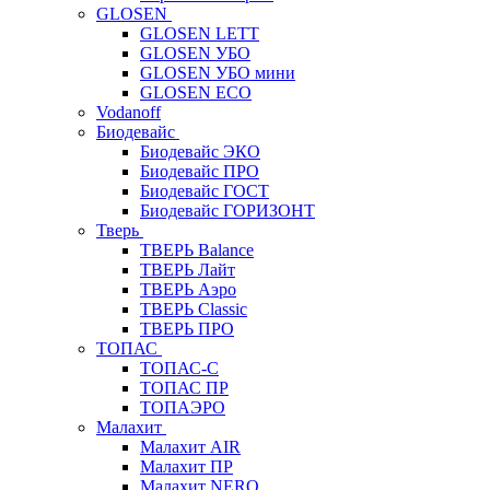
GLOSEN
GLOSEN LETT
GLOSEN УБО
GLOSEN УБО мини
GLOSEN ECO
Vodanoff
Биодевайс
Биодевайс ЭКО
Биодевайс ПРО
Биодевайс ГОСТ
Биодевайс ГОРИЗОНТ
Тверь
ТВЕРЬ Balance
ТВЕРЬ Лайт
ТВЕРЬ Аэро
ТВЕРЬ Classic
ТВЕРЬ ПРО
ТОПАС
ТОПАС-С
ТОПАС ПР
ТОПАЭРО
Малахит
Малахит AIR
Малахит ПР
Малахит NERO