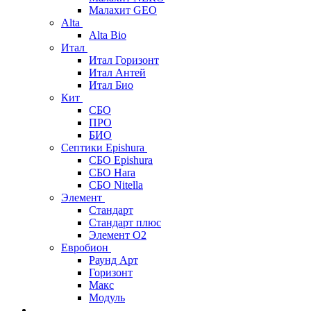
Малахит GEO
Alta
Alta Bio
Итал
Итал Горизонт
Итал Антей
Итал Био
Кит
СБО
ПРО
БИО
Септики Epishura
СБО Epishura
СБО Hara
СБО Nitella
Элемент
Стандарт
Стандарт плюс
Элемент О2
Евробион
Раунд Арт
Горизонт
Макс
Модуль