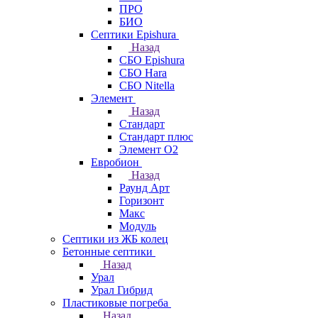
ПРО
БИО
Септики Epishura
Назад
СБО Epishura
СБО Hara
СБО Nitella
Элемент
Назад
Стандарт
Стандарт плюс
Элемент О2
Евробион
Назад
Раунд Арт
Горизонт
Макс
Модуль
Септики из ЖБ колец
Бетонные септики
Назад
Урал
Урал Гибрид
Пластиковые погреба
Назад