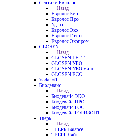
Септики Евролос
Назад
Евролос Био
Евролос Про
Удача
Евролос Эко
Евролос Грунт
Евролос Экопром
GLOSEN
Назад
GLOSEN LETT
GLOSEN УБО
GLOSEN УБО мини
GLOSEN ECO
Vodanoff
Биодевайс
Назад
Биодевайс ЭКО
Биодевайс ПРО
Биодевайс ГОСТ
Биодевайс ГОРИЗОНТ
Тверь
Назад
ТВЕРЬ Balance
ТВЕРЬ Лайт