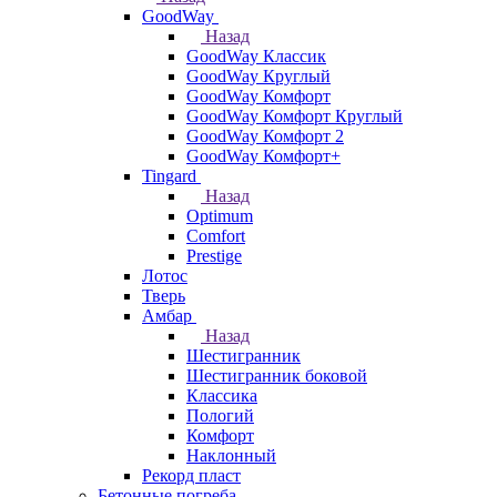
GoodWay
Назад
GoodWay Классик
GoodWay Круглый
GoodWay Комфорт
GoodWay Комфорт Круглый
GoodWay Комфорт 2
GoodWay Комфорт+
Tingard
Назад
Optimum
Comfort
Prestige
Лотос
Тверь
Амбар
Назад
Шестигранник
Шестигранник боковой
Классика
Пологий
Комфорт
Наклонный
Рекорд пласт
Бетонные погреба