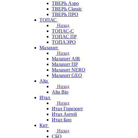
ТВЕРЬ Аэро
ТВЕРЬ Classic
ТВЕРЬ ПРО
ТОПАС
Назад
ТОПАС-С
ТОПАС ПР
ТОПАЭРО
Малахит
Назад
Малахит AIR
Малахит ПР
Малахит NERO
Малахит GEO
Alta
Назад
Alta Bio
Итал
Назад
Итал Горизонт
Итал Антей
Итал Био
Кит
Назад
СБО