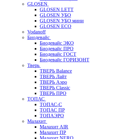
GLOSEN
GLOSEN LETT
GLOSEN УБО
GLOSEN УБО мини
GLOSEN ECO
Vodanoff
Биодевайс
Биодевайс ЭКО
Биодевайс ПРО
Биодевайс ГОСТ
Биодевайс ГОРИЗОНТ
Тверь
ТВЕРЬ Balance
ТВЕРЬ Лайт
ТВЕРЬ Аэро
ТВЕРЬ Classic
ТВЕРЬ ПРО
ТОПАС
ТОПАС-С
ТОПАС ПР
ТОПАЭРО
Малахит
Малахит AIR
Малахит ПР
Малахит NERO