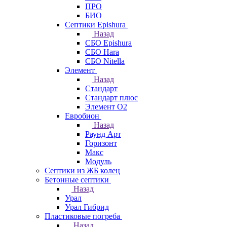
ПРО
БИО
Септики Epishura
Назад
СБО Epishura
СБО Hara
СБО Nitella
Элемент
Назад
Стандарт
Стандарт плюс
Элемент О2
Евробион
Назад
Раунд Арт
Горизонт
Макс
Модуль
Септики из ЖБ колец
Бетонные септики
Назад
Урал
Урал Гибрид
Пластиковые погреба
Назад