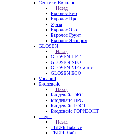
Септики Евролос
Назад
Евролос Био
Евролос Про
Удача
Евролос Эко
Евролос Грунт
Евролос Экопром
GLOSEN
Назад
GLOSEN LETT
GLOSEN УБО
GLOSEN УБО мини
GLOSEN ECO
Vodanoff
Биодевайс
Назад
Биодевайс ЭКО
Биодевайс ПРО
Биодевайс ГОСТ
Биодевайс ГОРИЗОНТ
Тверь
Назад
ТВЕРЬ Balance
ТВЕРЬ Лайт