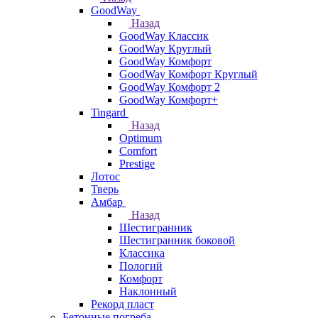
GoodWay
Назад
GoodWay Классик
GoodWay Круглый
GoodWay Комфорт
GoodWay Комфорт Круглый
GoodWay Комфорт 2
GoodWay Комфорт+
Tingard
Назад
Optimum
Comfort
Prestige
Лотос
Тверь
Амбар
Назад
Шестигранник
Шестигранник боковой
Классика
Пологий
Комфорт
Наклонный
Рекорд пласт
Бетонные погреба