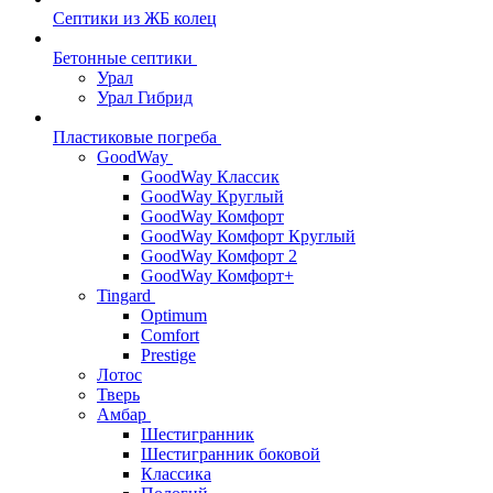
Септики из ЖБ колец
Бетонные септики
Урал
Урал Гибрид
Пластиковые погреба
GoodWay
GoodWay Классик
GoodWay Круглый
GoodWay Комфорт
GoodWay Комфорт Круглый
GoodWay Комфорт 2
GoodWay Комфорт+
Tingard
Optimum
Comfort
Prestige
Лотос
Тверь
Амбар
Шестигранник
Шестигранник боковой
Классика