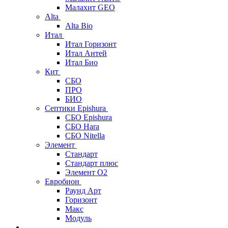
Малахит GEO
Alta
Alta Bio
Итал
Итал Горизонт
Итал Антей
Итал Био
Кит
СБО
ПРО
БИО
Септики Epishura
СБО Epishura
СБО Hara
СБО Nitella
Элемент
Стандарт
Стандарт плюс
Элемент О2
Евробион
Раунд Арт
Горизонт
Макс
Модуль