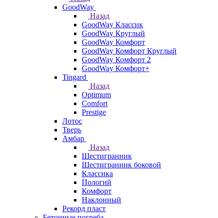
GoodWay
Назад
GoodWay Классик
GoodWay Круглый
GoodWay Комфорт
GoodWay Комфорт Круглый
GoodWay Комфорт 2
GoodWay Комфорт+
Tingard
Назад
Optimum
Comfort
Prestige
Лотос
Тверь
Амбар
Назад
Шестигранник
Шестигранник боковой
Классика
Пологий
Комфорт
Наклонный
Рекорд пласт
Бетонные погреба