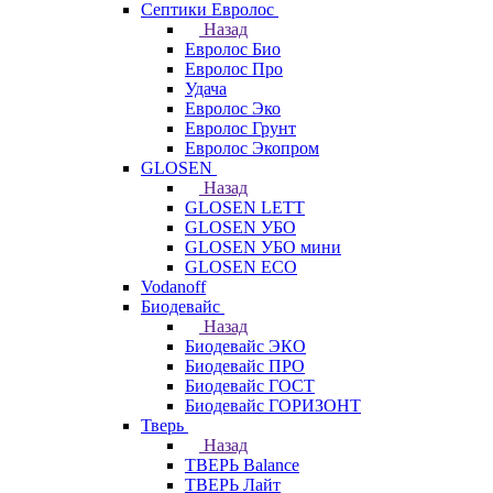
Септики Евролос
Назад
Евролос Био
Евролос Про
Удача
Евролос Эко
Евролос Грунт
Евролос Экопром
GLOSEN
Назад
GLOSEN LETT
GLOSEN УБО
GLOSEN УБО мини
GLOSEN ECO
Vodanoff
Биодевайс
Назад
Биодевайс ЭКО
Биодевайс ПРО
Биодевайс ГОСТ
Биодевайс ГОРИЗОНТ
Тверь
Назад
ТВЕРЬ Balance
ТВЕРЬ Лайт