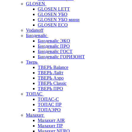
GLOSEN
GLOSEN LETT
GLOSEN УБО
GLOSEN УБО мини
GLOSEN ECO
Vodanoff
Биодевайс
Биодевайс ЭКО
Биодевайс ПРО
Биодевайс ГОСТ
Биодевайс ГОРИЗОНТ
Тверь
ТВЕРЬ Balance
ТВЕРЬ Лайт
ТВЕРЬ Аэро
ТВЕРЬ Classic
ТВЕРЬ ПРО
ТОПАС
ТОПАС-С
ТОПАС ПР
ТОПАЭРО
Малахит
Малахит AIR
Малахит ПР
Малахит NERO