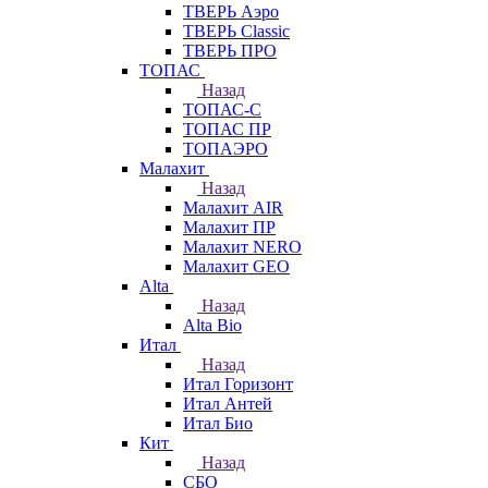
ТВЕРЬ Аэро
ТВЕРЬ Classic
ТВЕРЬ ПРО
ТОПАС
Назад
ТОПАС-С
ТОПАС ПР
ТОПАЭРО
Малахит
Назад
Малахит AIR
Малахит ПР
Малахит NERO
Малахит GEO
Alta
Назад
Alta Bio
Итал
Назад
Итал Горизонт
Итал Антей
Итал Био
Кит
Назад
СБО