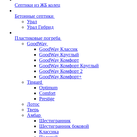
Септики из ЖБ колец
Бетонные септики
Урал
Урал Гибрид
Пластиковые погреба
GoodWay
GoodWay Классик
GoodWay Круглый
GoodWay Комфорт
GoodWay Комфорт Круглый
GoodWay Комфорт 2
GoodWay Комфорт+
Tingard
Optimum
Comfort
Prestige
Лотос
Тверь
Амбар
Шестигранник
Шестигранник боковой
Классика