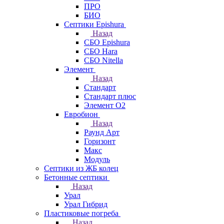
ПРО
БИО
Септики Epishura
Назад
СБО Epishura
СБО Hara
СБО Nitella
Элемент
Назад
Стандарт
Стандарт плюс
Элемент О2
Евробион
Назад
Раунд Арт
Горизонт
Макс
Модуль
Септики из ЖБ колец
Бетонные септики
Назад
Урал
Урал Гибрид
Пластиковые погреба
Назад