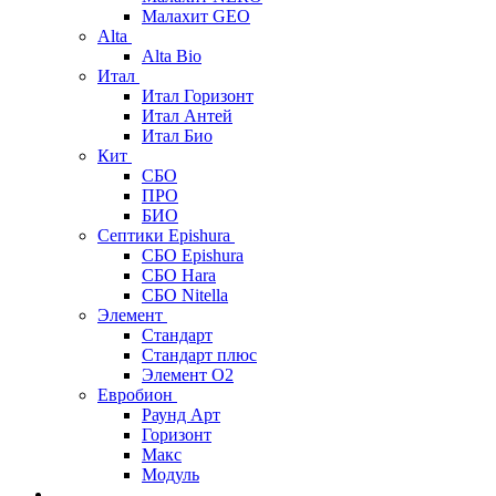
Малахит GEO
Alta
Alta Bio
Итал
Итал Горизонт
Итал Антей
Итал Био
Кит
СБО
ПРО
БИО
Септики Epishura
СБО Epishura
СБО Hara
СБО Nitella
Элемент
Стандарт
Стандарт плюс
Элемент О2
Евробион
Раунд Арт
Горизонт
Макс
Модуль