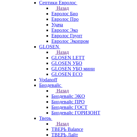
Септики Евролос
Назад
Евролос Био
Евролос Про
Удача
Евролос Эко
Евролос Грунт
Евролос Экопром
GLOSEN
Назад
GLOSEN LETT
GLOSEN УБО
GLOSEN УБО мини
GLOSEN ECO
Vodanoff
Биодевайс
Назад
Биодевайс ЭКО
Биодевайс ПРО
Биодевайс ГОСТ
Биодевайс ГОРИЗОНТ
Тверь
Назад
ТВЕРЬ Balance
ТВЕРЬ Лайт