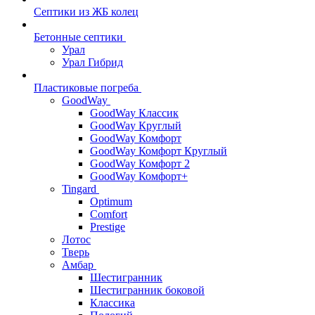
Септики из ЖБ колец
Бетонные септики
Урал
Урал Гибрид
Пластиковые погреба
GoodWay
GoodWay Классик
GoodWay Круглый
GoodWay Комфорт
GoodWay Комфорт Круглый
GoodWay Комфорт 2
GoodWay Комфорт+
Tingard
Optimum
Comfort
Prestige
Лотос
Тверь
Амбар
Шестигранник
Шестигранник боковой
Классика