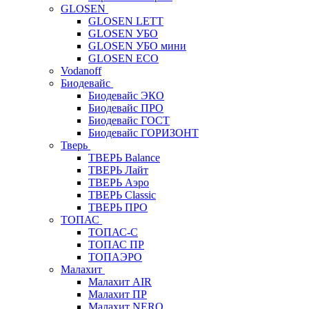
GLOSEN
GLOSEN LETT
GLOSEN УБО
GLOSEN УБО мини
GLOSEN ECO
Vodanoff
Биодевайс
Биодевайс ЭКО
Биодевайс ПРО
Биодевайс ГОСТ
Биодевайс ГОРИЗОНТ
Тверь
ТВЕРЬ Balance
ТВЕРЬ Лайт
ТВЕРЬ Аэро
ТВЕРЬ Classic
ТВЕРЬ ПРО
ТОПАС
ТОПАС-С
ТОПАС ПР
ТОПАЭРО
Малахит
Малахит AIR
Малахит ПР
Малахит NERO