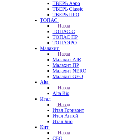
ТВЕРЬ Аэро
ТВЕРЬ Classic
ТВЕРЬ ПРО
ТОПАС
Назад
ТОПАС-С
ТОПАС ПР
ТОПАЭРО
Малахит
Назад
Малахит AIR
Малахит ПР
Малахит NERO
Малахит GEO
Alta
Назад
Alta Bio
Итал
Назад
Итал Горизонт
Итал Антей
Итал Био
Кит
Назад
СБО