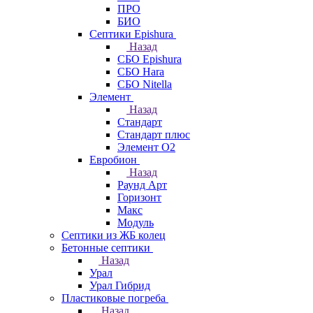
ПРО
БИО
Септики Epishura
Назад
СБО Epishura
СБО Hara
СБО Nitella
Элемент
Назад
Стандарт
Стандарт плюс
Элемент О2
Евробион
Назад
Раунд Арт
Горизонт
Макс
Модуль
Септики из ЖБ колец
Бетонные септики
Назад
Урал
Урал Гибрид
Пластиковые погреба
Назад