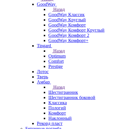
GoodWay
Назад
GoodWay Классик
GoodWay Круглый
GoodWay Комфорт
GoodWay Комфорт Круглый
GoodWay Комфорт 2
GoodWay Комфорт+
Tingard
Назад
Optimum
Comfort
Prestige
Лотос
Тверь
Амбар
Назад
Шестигранник
Шестигранник боковой
Классика
Пологий
Комфорт
Наклонный
Рекорд пласт
Бетонные погреба