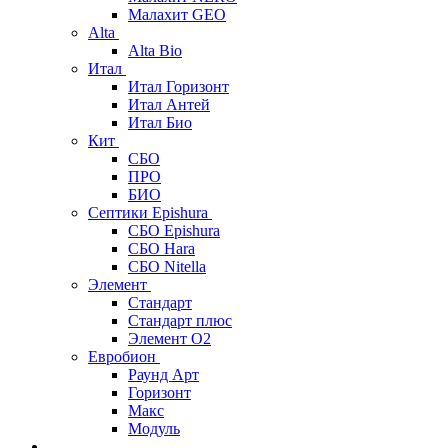
Малахит GEO
Alta
Alta Bio
Итал
Итал Горизонт
Итал Антей
Итал Био
Кит
СБО
ПРО
БИО
Септики Epishura
СБО Epishura
СБО Hara
СБО Nitella
Элемент
Стандарт
Стандарт плюс
Элемент О2
Евробион
Раунд Арт
Горизонт
Макс
Модуль